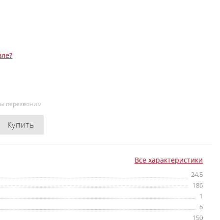
вле?
мы перезвоним
Купить
Все характеристики
24.5
186
1
6
150