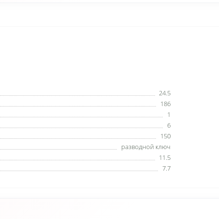
24.5
186
1
6
150
разводной ключ
11.5
7.7