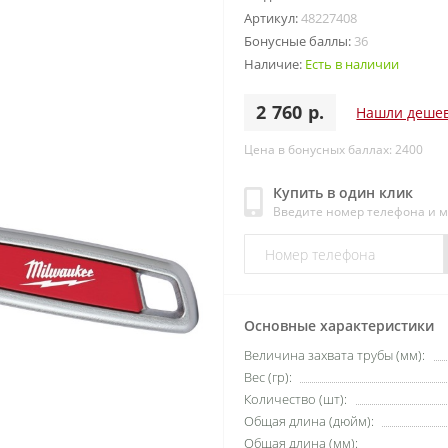
Артикул:
48227408
Бонусные баллы:
36
Наличие:
Есть в наличии
2 760 р.
Нашли деше
Цена в бонусных баллах: 2400
Купить в один клик
Введите номер телефона и 
Основные характеристики
Величина захвата трубы (мм):
Вес (гр):
Количество (шт):
Общая длина (дюйм):
Общая длина (мм):