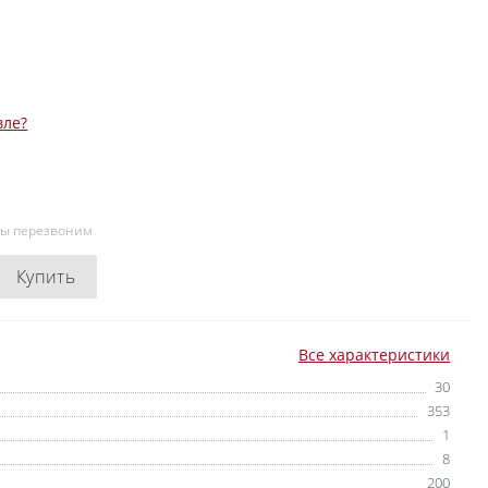
вле?
мы перезвоним
Купить
Все характеристики
30
353
1
8
200