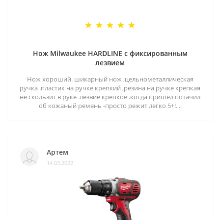
Нож Milwaukee HARDLINE с фиксированным
лезвием
Нож хороший. шикарный нож ,цельнометаллическая
ручка .пластик на ручке крепкий ,резина на ручке крепкая
не скользит в руке .лезвие крепкое .когда пришёл потачил
об кожаный ремень -просто режит легко 5+!. ..
Артем
14.03.2022