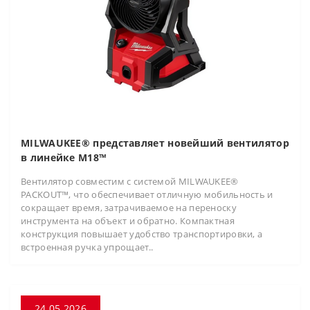
MILWAUKEE® представляет новейший вентилятор
в линейке M18™
Вентилятор совместим с системой MILWAUKEE®
PACKOUT™, что обеспечивает отличную мобильность и
сокращает время, затрачиваемое на переноску
инструмента на объект и обратно. Компактная
конструкция повышает удобство транспортировки, а
встроенная ручка упрощает..
24.05.2026