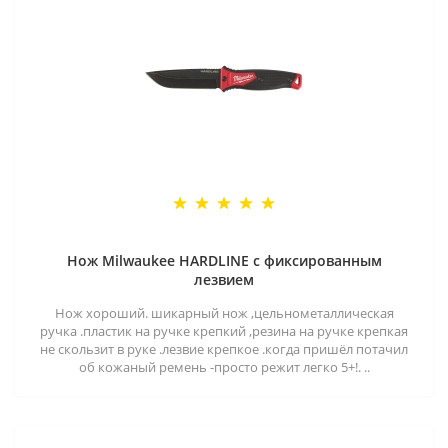
Нож Milwaukee HARDLINE с фиксированным
лезвием
Нож хороший. шикарный нож ,цельнометаллическая
ручка .пластик на ручке крепкий ,резина на ручке крепкая
не скользит в руке .лезвие крепкое .когда пришёл потачил
об кожаный ремень -просто режит легко 5+!. ..