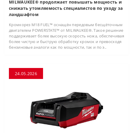
MILWAUKEE® продолжает повышать мощность и
снижать утомляемость специалистов по уходу за
ландшафтом
Кромкорез M18 FUEL™ оснащён передовым бесщёточным
двигателем POWERSTATE™ от MILWAUKEE®. Такое решение
поддерживает более высокую скорость ножа, обеспечивая
более чистую и быструю обработку кромок и превосходя
бензиновые аналоги как по мощности, так и по э..
24.05.2026