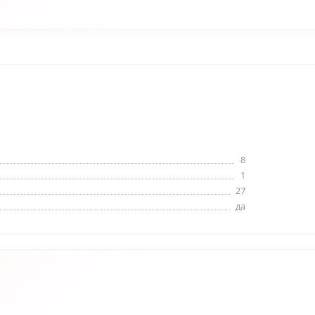
8
1
27
да