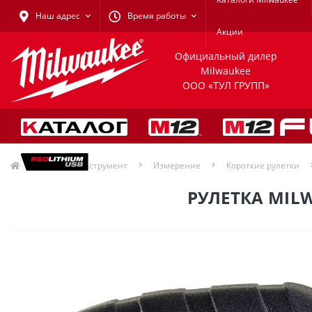
Наш адрес
Время работы
Акции
Официальный дилер
Milwaukee
ООО «ТУЛ ГРУПП»
Ручной инструмент
Измерение
Короткие рулетки
РУЛЕТКА MIL