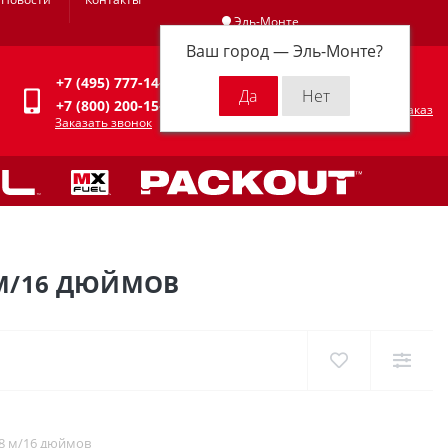
Эль-Монте
Ваш город —
Эль-Монте
?
Личный кабинет
+7 (495) 777-14-94
0
0 р.
+7 (800) 200-15-94
Оформить заказ
Заказать звонок
 М/16 ДЮЙМОВ
 8 м/16 дюймов