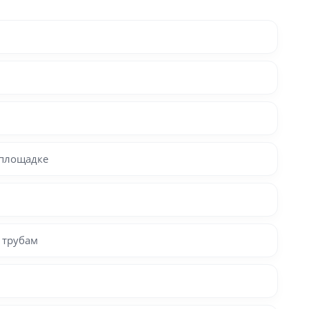
йплощадке
 трубам