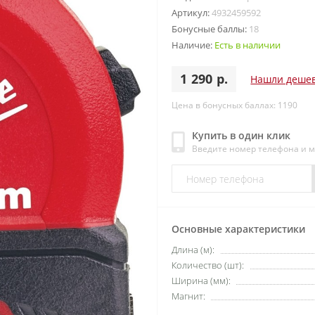
Артикул:
4932459592
Бонусные баллы:
18
Наличие:
Есть в наличии
1 290 р.
Нашли деше
Цена в бонусных баллах: 1190
Купить в один клик
Введите номер телефона и 
Основные характеристики
Длина (м):
Количество (шт):
Ширина (мм):
Магнит: