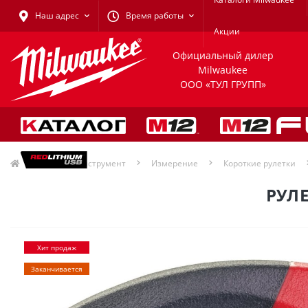
Наш адрес
Время работы
Акции
Официальный дилер
Milwaukee
ООО «ТУЛ ГРУПП»
Ручной инструмент
Измерение
Короткие рулетки
РУЛЕ
Хит продаж
Заканчивается