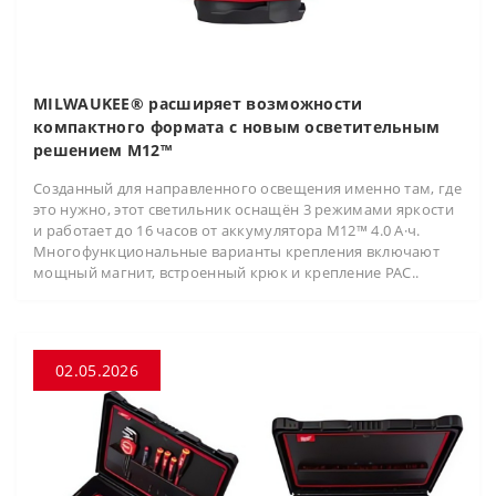
MILWAUKEE® расширяет возможности
компактного формата с новым осветительным
решением M12™
Созданный для направленного освещения именно там, где
это нужно, этот светильник оснащён 3 режимами яркости
и работает до 16 часов от аккумулятора M12™ 4.0 А·ч.
Многофункциональные варианты крепления включают
мощный магнит, встроенный крюк и крепление PAC..
02.05.2026