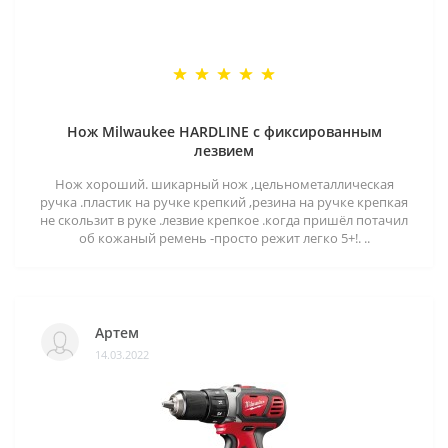
Нож Milwaukee HARDLINE с фиксированным
лезвием
Нож хороший. шикарный нож ,цельнометаллическая
ручка .пластик на ручке крепкий ,резина на ручке крепкая
не скользит в руке .лезвие крепкое .когда пришёл потачил
об кожаный ремень -просто режит легко 5+!. ..
Артем
14.03.2022