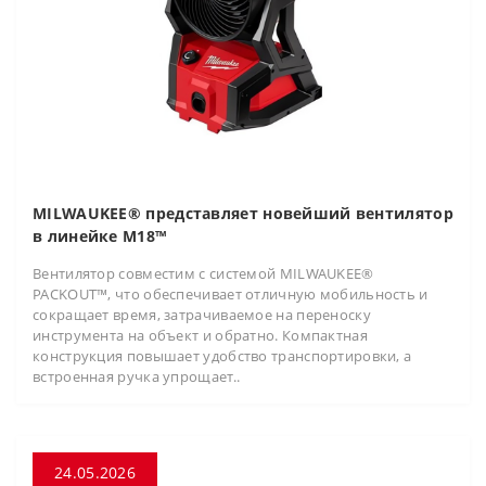
MILWAUKEE® представляет новейший вентилятор
в линейке M18™
Вентилятор совместим с системой MILWAUKEE®
PACKOUT™, что обеспечивает отличную мобильность и
сокращает время, затрачиваемое на переноску
инструмента на объект и обратно. Компактная
конструкция повышает удобство транспортировки, а
встроенная ручка упрощает..
24.05.2026