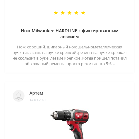
Нож Milwaukee HARDLINE с фиксированным
лезвием
Нож хороший. шикарный нож ,цельнометаллическая
ручка .пластик на ручке крепкий ,резина на ручке крепкая
не скользит в руке .лезвие крепкое .когда пришёл потачил
об кожаный ремень -просто режит легко 5+!. ..
Артем
14.03.2022