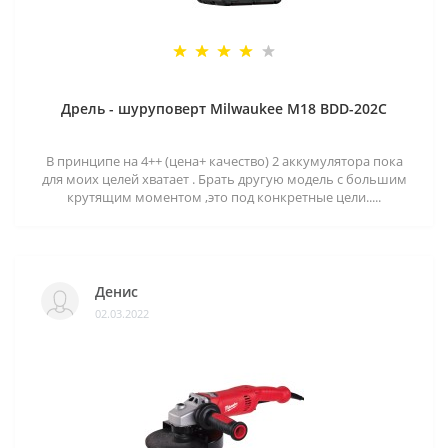
Дрель - шуруповерт Milwaukee M18 BDD-202C
В принципе на 4++ (цена+ качество) 2 аккумулятора пока
для моих целей хватает . Брать другую модель с большим
крутящим моментом ,это под конкретные цели.....
Денис
02.03.2022