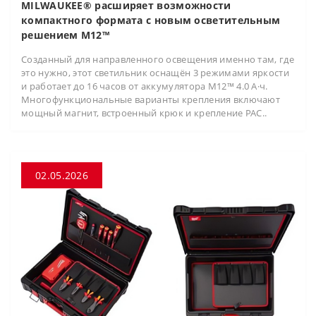
MILWAUKEE® расширяет возможности
компактного формата с новым осветительным
решением M12™
Созданный для направленного освещения именно там, где
это нужно, этот светильник оснащён 3 режимами яркости
и работает до 16 часов от аккумулятора M12™ 4.0 А·ч.
Многофункциональные варианты крепления включают
мощный магнит, встроенный крюк и крепление PAC..
02.05.2026