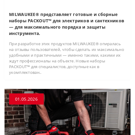
MILWAUKEE® представляет готовые и сборные
наборы PACKOUT™ для электриков и сантехников
— для максимального порядка и защиты
инструмента.
При разработке этих продуктов MILWAUKEE® опиралась
на отзывы пользователей, чтобы сделать их максимально
удобными и практичными — именно такими, какими их
ждут профессионалы на объекте. Новые наборы
PACKOUT™ для специалистов, доступные как в
укомплектован..
01.05.2026