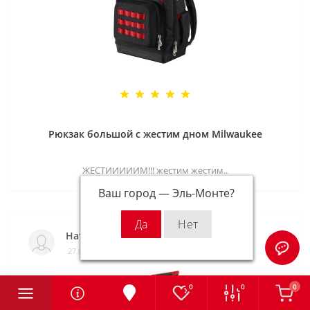
Рюкзак большой с жестим дном Milwaukee
ЖЕСТИИИИИМ!!! жестим жестим..
Ваш город —
Эль-Монте
?
Наталия
27.08.2021
0
0
0