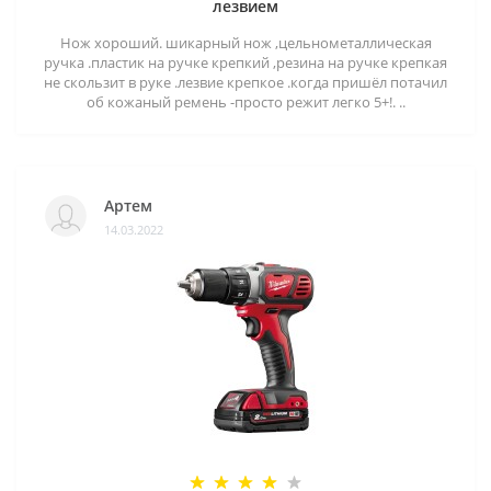
лезвием
Нож хороший. шикарный нож ,цельнометаллическая
ручка .пластик на ручке крепкий ,резина на ручке крепкая
не скользит в руке .лезвие крепкое .когда пришёл потачил
об кожаный ремень -просто режит легко 5+!. ..
Артем
14.03.2022