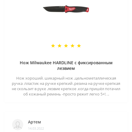
Нож Milwaukee HARDLINE с фиксированным
лезвием
Нож хороший. шикарный нож ,цельнометаллическая
ручка .пластик на ручке крепкий ,резина на ручке крепкая
не скользит в руке .лезвие крепкое .когда пришёл потачил
об кожаный ремень -просто режит легко 5+!. ..
Артем
14.03.2022