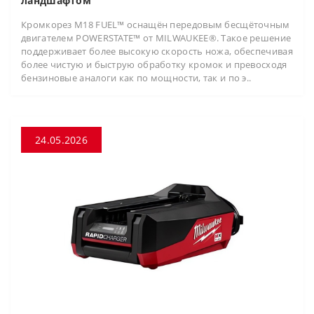
ландшафтом
Кромкорез M18 FUEL™ оснащён передовым бесщёточным
двигателем POWERSTATE™ от MILWAUKEE®. Такое решение
поддерживает более высокую скорость ножа, обеспечивая
более чистую и быструю обработку кромок и превосходя
бензиновые аналоги как по мощности, так и по э..
24.05.2026