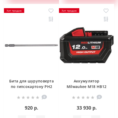
Хит продаж
Хит продаж
Бита для шуруповерта
Аккумулятор
по гипсокартону PH2
Milwaukee M18 HB12
Milwaukee
HIGH OUTPUT™ 12.0 Ач
0
0
920 р.
33 930 р.