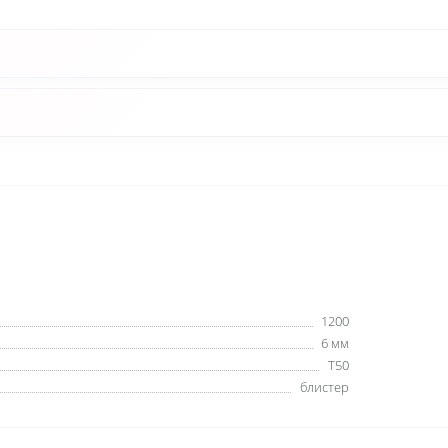
1200
6 мм
T50
блистер