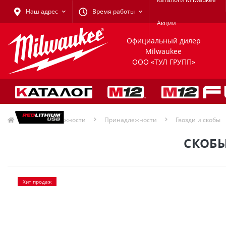
Наш адрес
Время работы
Акции
Официальный дилер
Milwaukee
ООО «ТУЛ ГРУПП»
Принадлежности
Принадлежности
Гвозди и скобы
СКОБЫ
Хит продаж