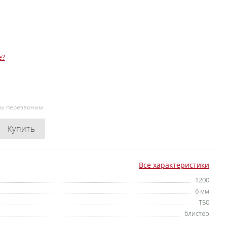
е?
мы перезвоним
Купить
Все характеристики
1200
6 мм
T50
блистер