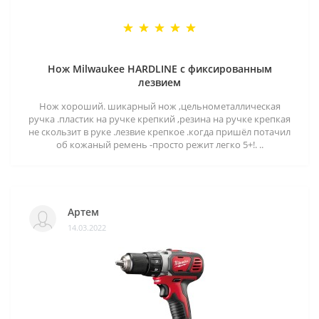
Нож Milwaukee HARDLINE с фиксированным
лезвием
Нож хороший. шикарный нож ,цельнометаллическая
ручка .пластик на ручке крепкий ,резина на ручке крепкая
не скользит в руке .лезвие крепкое .когда пришёл потачил
об кожаный ремень -просто режит легко 5+!. ..
Артем
14.03.2022