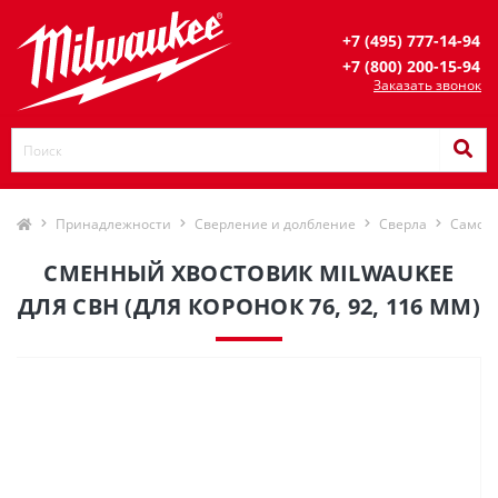
+7 (495) 777-14-94
+7 (800) 200-15-94
Заказать звонок
Принадлежности
Сверление и долбление
Сверла
Самов
СМЕННЫЙ ХВОСТОВИК MILWAUKEE
ДЛЯ СВН (ДЛЯ КОРОНОК 76, 92, 116 ММ)