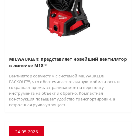
MILWAUKEE® представляет новейший вентилятор
в линейке M18™
Вентилятор совместим с системой MILWAUKEE®
PACKOUT™, что обеспечивает отличную мобильность и
сокращает время, затрачиваемое на переноску
инструмента на объект и обратно. Компактная
конструкция повышает удобство транспортировки, а
встроенная ручка упрощает..
24.05.2026