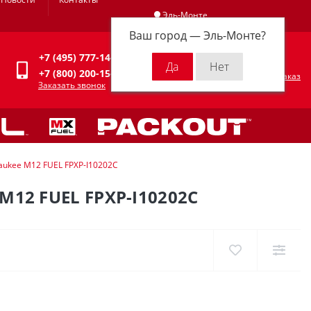
Эль-Монте
Ваш город —
Эль-Монте
?
Личный кабинет
+7 (495) 777-14-94
0
0 р.
+7 (800) 200-15-94
Оформить заказ
Заказать звонок
ukee M12 FUEL FPXP-I10202C
2 FUEL FPXP-I10202C