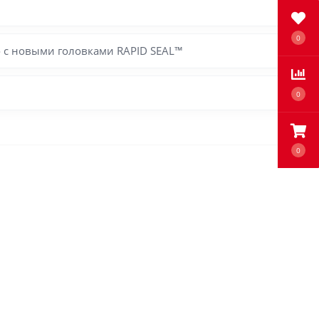
0
о с новыми головками RAPID SEAL™
0
0