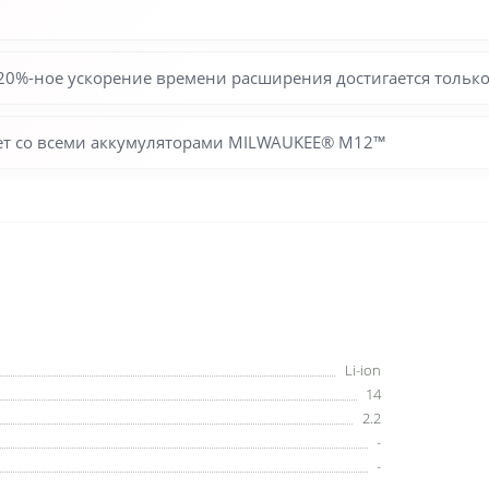
20%-ное ускорение времени расширения достигается тольк
ает со всеми аккумуляторами MILWAUKEE® M12™
Li-ion
14
2.2
-
-