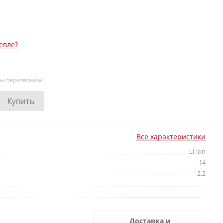
евле?
мы перезвоним
Купить
Все характеристики
Li-ion
14
2.2
-
-
Доставка и