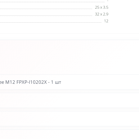
-
25 x 3.5
32 x 2.9
12
e M12 FPXP-I10202X - 1 шт