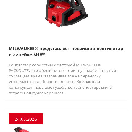
MILWAUKEE® представляет новейший вентилятор
в линейке M18™
Вентилятор совместим с системой MILWAUKEE®
PACKOUT™, что обеспечивает отличную мобильность и
сокращает время, затрачиваемое на переноску
инструмента на объект и обратно. Компактная
конструкция повышает удобство транспортировки, а
встроенная ручка упрощает..
24.05.2026