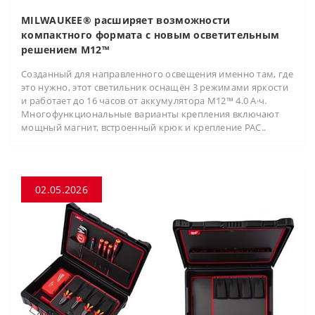
MILWAUKEE® расширяет возможности
компактного формата с новым осветительным
решением M12™
Созданный для направленного освещения именно там, где
это нужно, этот светильник оснащён 3 режимами яркости
и работает до 16 часов от аккумулятора M12™ 4.0 А·ч.
Многофункциональные варианты крепления включают
мощный магнит, встроенный крюк и крепление PAC..
02.05.2026