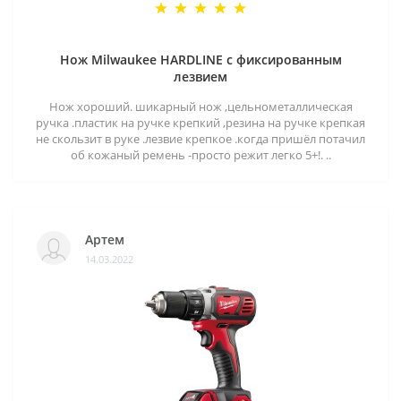
Нож Milwaukee HARDLINE с фиксированным
лезвием
Нож хороший. шикарный нож ,цельнометаллическая
ручка .пластик на ручке крепкий ,резина на ручке крепкая
не скользит в руке .лезвие крепкое .когда пришёл потачил
об кожаный ремень -просто режит легко 5+!. ..
Артем
14.03.2022