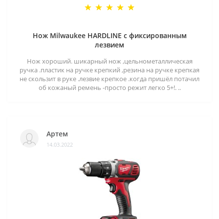
Нож Milwaukee HARDLINE с фиксированным
лезвием
Нож хороший. шикарный нож ,цельнометаллическая
ручка .пластик на ручке крепкий ,резина на ручке крепкая
не скользит в руке .лезвие крепкое .когда пришёл потачил
об кожаный ремень -просто режит легко 5+!. ..
Артем
14.03.2022