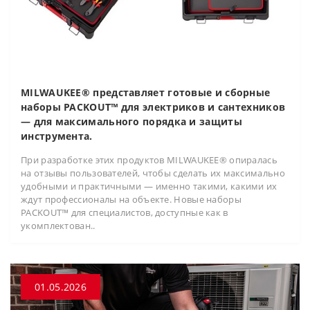
MILWAUKEE® представляет готовые и сборные
наборы PACKOUT™ для электриков и сантехников
— для максимального порядка и защиты
инструмента.
При разработке этих продуктов MILWAUKEE® опиралась
на отзывы пользователей, чтобы сделать их максимально
удобными и практичными — именно такими, какими их
ждут профессионалы на объекте. Новые наборы
PACKOUT™ для специалистов, доступные как в
укомплектован..
01.05.2026