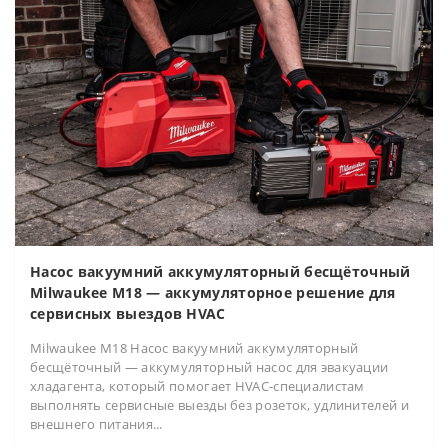
Насос вакуумний аккумуляторный бесщёточный
Milwaukee M18 — аккумуляторное решение для
сервисных выездов HVAC
Milwaukee M18 Насос вакуумний аккумуляторный
бесщёточный — аккумуляторный насос для эвакуации
хладагента, который помогает HVAC-специалистам
выполнять сервисные выезды без розеток, удлинителей и
внешнего питания...