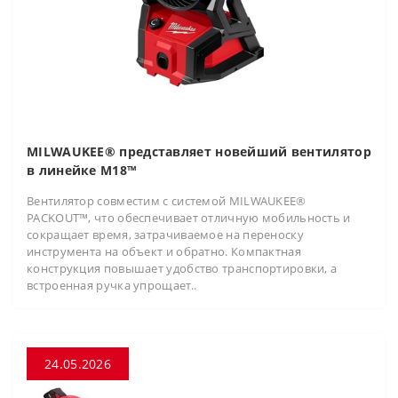
MILWAUKEE® представляет новейший вентилятор
в линейке M18™
Вентилятор совместим с системой MILWAUKEE®
PACKOUT™, что обеспечивает отличную мобильность и
сокращает время, затрачиваемое на переноску
инструмента на объект и обратно. Компактная
конструкция повышает удобство транспортировки, а
встроенная ручка упрощает..
24.05.2026