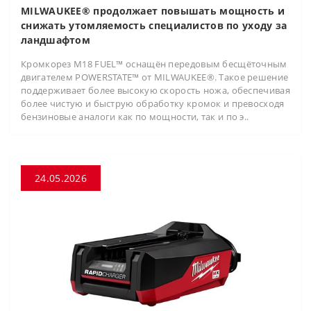
MILWAUKEE® продолжает повышать мощность и
снижать утомляемость специалистов по уходу за
ландшафтом
Кромкорез M18 FUEL™ оснащён передовым бесщёточным
двигателем POWERSTATE™ от MILWAUKEE®. Такое решение
поддерживает более высокую скорость ножа, обеспечивая
более чистую и быструю обработку кромок и превосходя
бензиновые аналоги как по мощности, так и по э..
24.05.2026