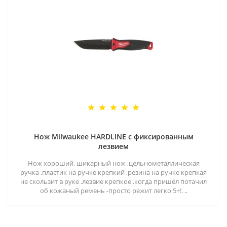
Нож Milwaukee HARDLINE с фиксированным
лезвием
Нож хороший. шикарный нож ,цельнометаллическая
ручка .пластик на ручке крепкий ,резина на ручке крепкая
не скользит в руке .лезвие крепкое .когда пришёл потачил
об кожаный ремень -просто режит легко 5+!. ..