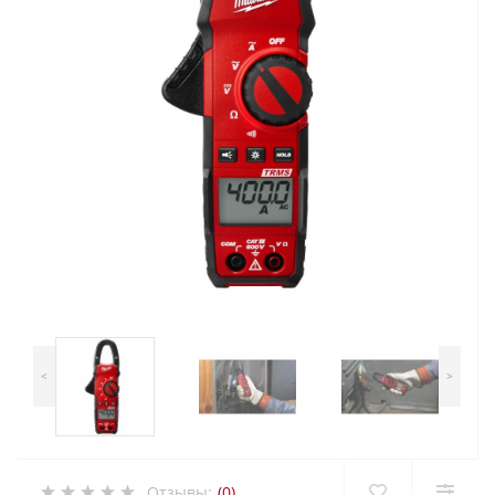
<
>
Отзывы:
(0)