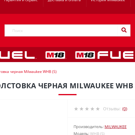
товка черная Milwaukee WHB (S)
ЛСТОВКА ЧЕРНАЯ MILWAUKEE WHB 
Отзывы:
(0)
Производитель:
MILWAUKEE
Модель:
WHB (S)