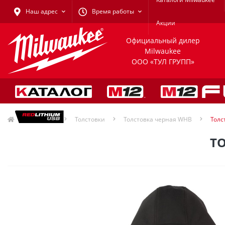
Наш адрес
Время работы
Акции
Официальный дилер
Milwaukee
ООО «ТУЛ ГРУПП»
Одежда
Толстовки
Толстовка черная WHB
Толс
ТО