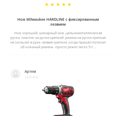
Нож Milwaukee HARDLINE с фиксированным
лезвием
Нож хороший. шикарный нож ,цельнометаллическая
ручка .пластик на ручке крепкий ,резина на ручке крепкая
не скользит в руке .лезвие крепкое .когда пришёл потачил
об кожаный ремень -просто режит легко 5+!. ..
Артем
14.03.2022