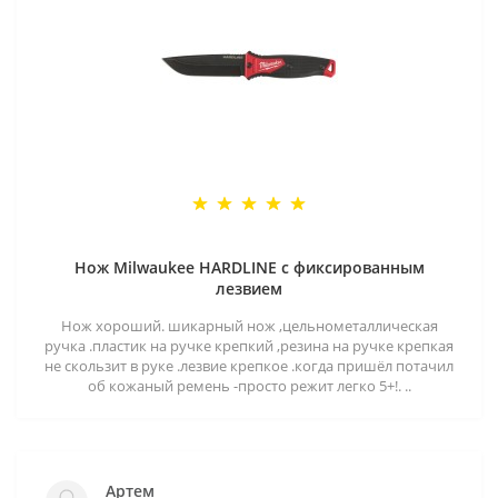
Нож Milwaukee HARDLINE с фиксированным
лезвием
Нож хороший. шикарный нож ,цельнометаллическая
ручка .пластик на ручке крепкий ,резина на ручке крепкая
не скользит в руке .лезвие крепкое .когда пришёл потачил
об кожаный ремень -просто режит легко 5+!. ..
Артем