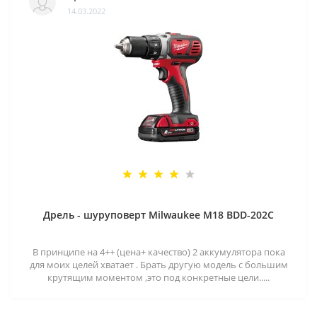
14.03.2022
Дрель - шуруповерт Milwaukee M18 BDD-202C
В принципе на 4++ (цена+ качество) 2 аккумулятора пока
для моих целей хватает . Брать другую модель с большим
крутящим моментом ,это под конкретные цели.....