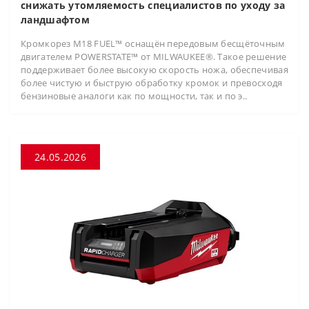
снижать утомляемость специалистов по уходу за
ландшафтом
Кромкорез M18 FUEL™ оснащён передовым бесщёточным
двигателем POWERSTATE™ от MILWAUKEE®. Такое решение
поддерживает более высокую скорость ножа, обеспечивая
более чистую и быструю обработку кромок и превосходя
бензиновые аналоги как по мощности, так и по э..
24.05.2026