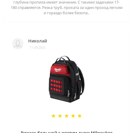
глубина пропила имеет значение. С такими задачами 17-
180 справляется. Резка труб, проката за один проход легким
и гораздо более безопа..
Николай
11.09.2021
Рюкзак большой с жестим дном Milwaukee