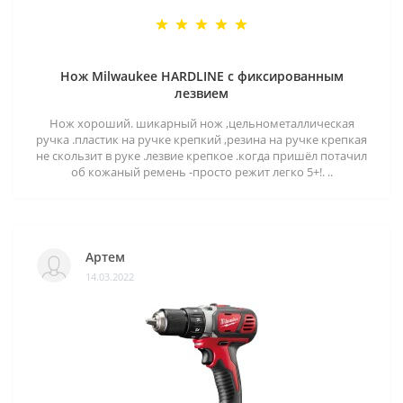
Нож Milwaukee HARDLINE с фиксированным
лезвием
Нож хороший. шикарный нож ,цельнометаллическая
ручка .пластик на ручке крепкий ,резина на ручке крепкая
не скользит в руке .лезвие крепкое .когда пришёл потачил
об кожаный ремень -просто режит легко 5+!. ..
Артем
14.03.2022