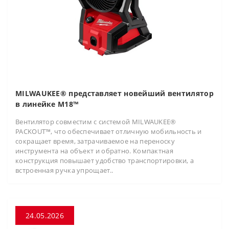
MILWAUKEE® представляет новейший вентилятор
в линейке M18™
Вентилятор совместим с системой MILWAUKEE®
PACKOUT™, что обеспечивает отличную мобильность и
сокращает время, затрачиваемое на переноску
инструмента на объект и обратно. Компактная
конструкция повышает удобство транспортировки, а
встроенная ручка упрощает..
24.05.2026