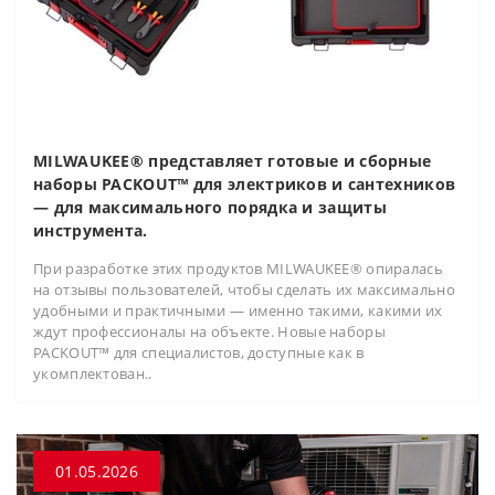
MILWAUKEE® представляет готовые и сборные
наборы PACKOUT™ для электриков и сантехников
— для максимального порядка и защиты
инструмента.
При разработке этих продуктов MILWAUKEE® опиралась
на отзывы пользователей, чтобы сделать их максимально
удобными и практичными — именно такими, какими их
ждут профессионалы на объекте. Новые наборы
PACKOUT™ для специалистов, доступные как в
укомплектован..
01.05.2026