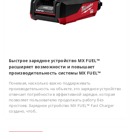
Быстрое зарядное устройство MX FUEL™
расширяет возможности и повышает
производительность системы MX FUEL™
Понимая, насколько важно поддерживать
производительность на объекте, это зарядное устройство
отвечает потребности в эффективной зарядке, которая
позволяет пользователю продолжать работу без
простоев. Зарядное устройство MX FUEL™ Fast Charger
создано, чтоб..