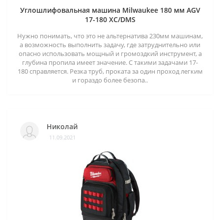
Углошлифовальная машина Milwaukee 180 мм AGV
17-180 XC/DMS
Нужно понимать, что это не альтернатива 230мм машинам,
а возможность выполнить задачу, где затруднительно или
опасно использовать мощный и громоздкий инструмент, а
глубина пропила имеет значение. С такими задачами 17-
180 справляется. Резка труб, проката за один проход легким
и гораздо более безопа..
Николай
11.09.2021