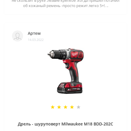
не скользит в руке .лезвие крепкое .когда пришёл потачил
об кожаный ремень -просто режит легко 5+!. ..
Артем
14.03.2022
Дрель - шуруповерт Milwaukee M18 BDD-202C