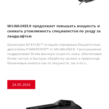
MILWAUKEE® продолжает повышать мощность и
снижать утомляемость специалистов по уходу за
ландшафтом
Кромкорез M18 FUEL™ оснащён передовым бесщёточным
двигателем POWERSTATE™ от MILWAUKEE®. Такое решение
поддерживает более высокую скорость ножа, обеспечивая
более чистую и быструю обработку кромок и превосходя
бензиновые аналоги как по мощности, так и по э..
24.05.2026