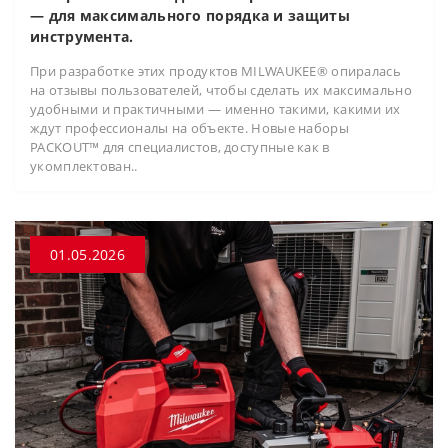
— для максимального порядка и защиты
инструмента.
При разработке этих продуктов MILWAUKEE® опиралась
на отзывы пользователей, чтобы сделать их максимально
удобными и практичными — именно такими, какими их
ждут профессионалы на объекте. Новые наборы
PACKOUT™ для специалистов, доступные как в
укомплектован..
01.05.2026