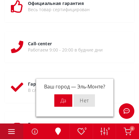
Официальная гарантия
Весь товар сертифицирован
Call-center
Работаем 9:00 - 20:00 в будние дни
Гарантия возврата
Ваш город —
Эль-Монте
?
В случае брака возможен возврат
Бесплатная доставка
0
0
0
Заказы от 10 000р. по всей России