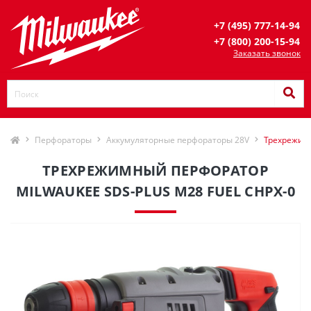
+7 (495) 777-14-94
+7 (800) 200-15-94
Заказать звонок
Перфораторы
Аккумуляторные перфораторы 28V
Трехрежимн
ТРЕХРЕЖИМНЫЙ ПЕРФОРАТОР
MILWAUKEE SDS-PLUS M28 FUEL CHPX-0