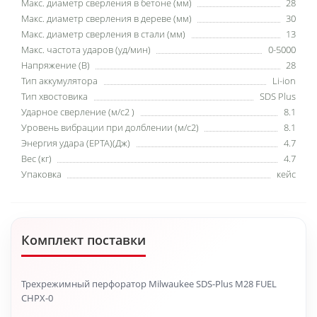
Макс. диаметр сверления в бетоне (мм)
28
Макс. диаметр сверления в дереве (мм)
30
Макс. диаметр сверления в стали (мм)
13
Макс. частота ударов (уд/мин)
0-5000
Напряжение (В)
28
Тип аккумулятора
Li-ion
Тип хвостовика
SDS Plus
Ударное сверление (м/c2 )
8.1
Уровень вибрации при долблении (м/с2)
8.1
Энергия удара (EPTA)(Дж)
4.7
Вес (кг)
4.7
Упаковка
кейс
Комплект поставки
Трехрежимный перфоратор Milwaukee SDS-Plus M28 FUEL
CHPX-0