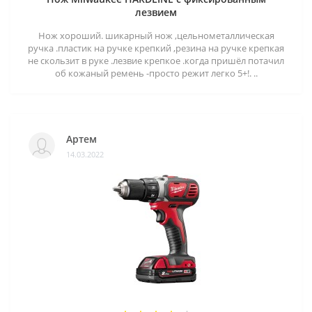
лезвием
Нож хороший. шикарный нож ,цельнометаллическая
ручка .пластик на ручке крепкий ,резина на ручке крепкая
не скользит в руке .лезвие крепкое .когда пришёл потачил
об кожаный ремень -просто режит легко 5+!. ..
Артем
14.03.2022