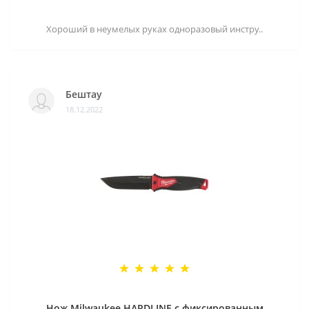
Хороший в неумелых руках одноразовый инстру..
Бештау
18.12.2022
Нож Milwaukee HARDLINE с фиксированным