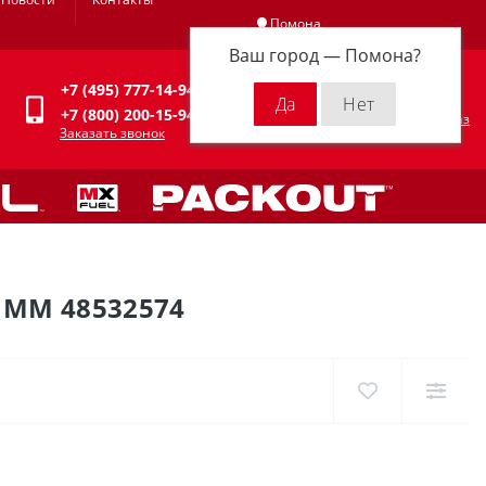
Помона
Ваш город —
Помона
?
Личный кабинет
+7 (495) 777-14-94
0
0 р.
+7 (800) 200-15-94
Оформить заказ
Заказать звонок
ММ 48532574