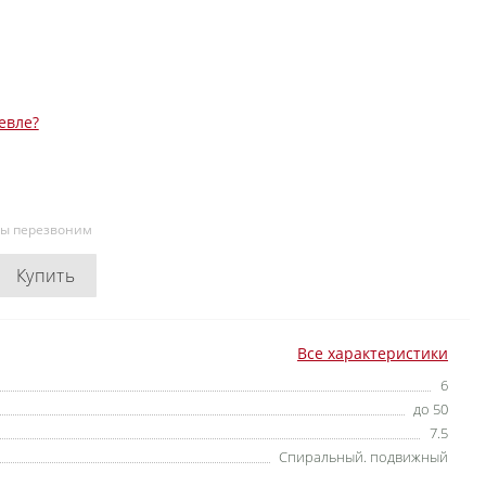
евле?
мы перезвоним
Купить
Все характеристики
6
до 50
7.5
Спиральный. подвижный