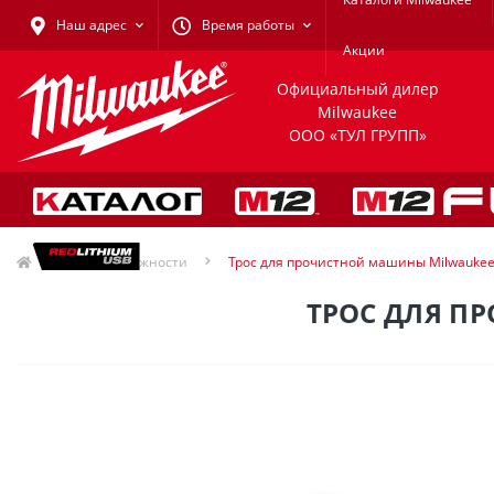
Наш адрес
Время работы
Акции
Официальный дилер
Milwaukee
ООО «ТУЛ ГРУПП»
Принадлежности
Трос для прочистной машины Milwaukee
ТРОС ДЛЯ П