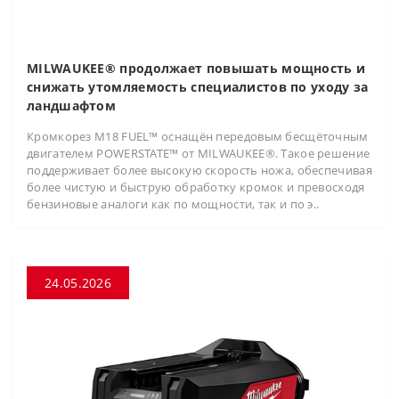
MILWAUKEE® продолжает повышать мощность и
снижать утомляемость специалистов по уходу за
ландшафтом
Кромкорез M18 FUEL™ оснащён передовым бесщёточным
двигателем POWERSTATE™ от MILWAUKEE®. Такое решение
поддерживает более высокую скорость ножа, обеспечивая
более чистую и быструю обработку кромок и превосходя
бензиновые аналоги как по мощности, так и по э..
24.05.2026