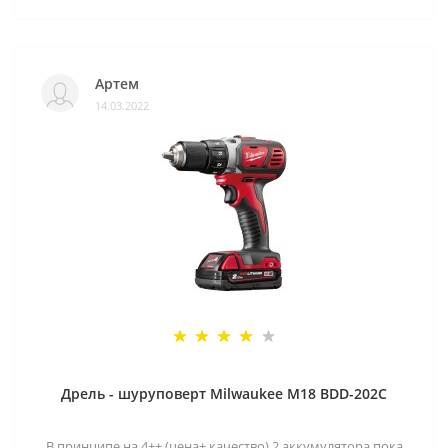
Артем
14.03.2022
Дрель - шуруповерт Milwaukee M18 BDD-202C
В принципе на 4++ (цена+ качество) 2 аккумулятора пока