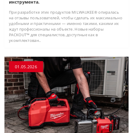
инструмента.
При разработке этих продуктов MILWAUKEE® опиралась
на отзывы пользователей, чтобы сделать их максимально
удобными и практичными — именно такими, какими их
ждут профессионалы на объекте. Новые наборы
PACKOUT™ для специалистов, доступные как в
укомплектован..
01.05.2026