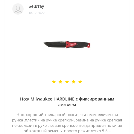
Бештау
18.12.2022
Нож Milwaukee HARDLINE с фиксированным
лезвием
Нож хороший. шикарный нож ,цельнометаллическая
ручка .пластик на ручке крепкий ,резина на ручке крепкая
не скользит в руке .лезвие крепкое .когда пришёл потачил
об кожаный ремень -просто режит легко 5+!. ..