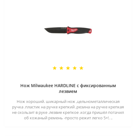
Нож Milwaukee HARDLINE с фиксированным
лезвием
Нож хороший. шикарный нож ,цельнометаллическая
ручка .пластик на ручке крепкий ,резина на ручке крепкая
не скользит в руке .лезвие крепкое .когда пришёл потачил
об кожаный ремень -просто режит легко 5+!. ..