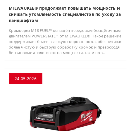
MILWAUKEE® продолжает повышать мощность и
снижать утомляемость специалистов по уходу за
ландшафтом
Кромкорез M18 FUEL™ оснащён передовым бесщёточным
двигателем POWERSTATE™ от MILWAUKEE®. Такое решение
поддерживает более высокую скорость ножа, обеспечивая
более чистую и быструю обработку кромок и превосходя
бензиновые аналоги как по мощности, так и по э..
24.05.2026