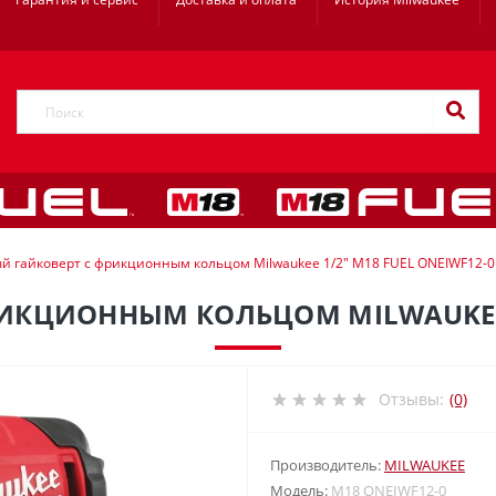
й гайковерт с фрикционным кольцом Milwaukee 1/2" M18 FUEL ONEIWF12-0
ИКЦИОННЫМ КОЛЬЦОМ MILWAUKEE 1
Отзывы:
(0)
Производитель:
MILWAUKEE
Модель:
M18 ONEIWF12-0