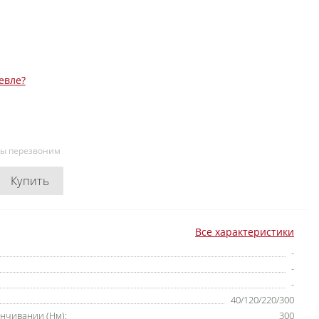
евле?
мы перезвоним
Купить
Все характеристики
-
-
-
40/120/220/300
нчивании (Нм):
300