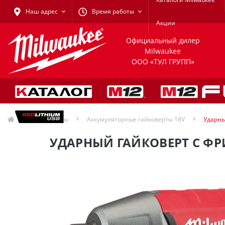
Наш адрес
Время работы
Акции
Официальный дилер
Milwaukee
ООО «ТУЛ ГРУПП»
Гайковерты
Аккумуляторные гайковерты 18V
Ударны
УДАРНЫЙ ГАЙКОВЕРТ С ФР