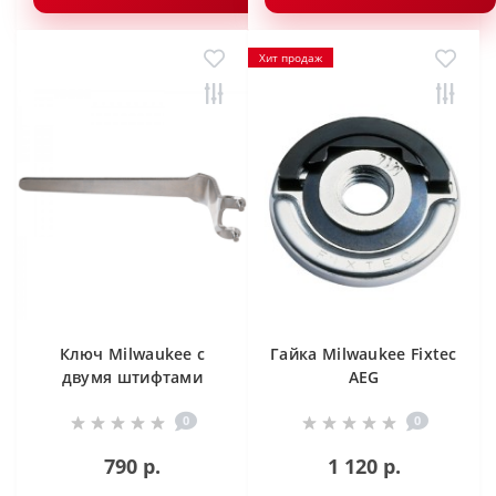
Хит продаж
Ключ Milwaukee с
Гайка Milwaukee Fixtec
двумя штифтами
AEG
изогнутый для
0
0
стальных щеток
790 р.
1 120 р.