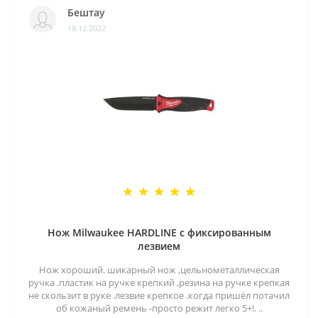
Бештау
18.12.2022
Нож Milwaukee HARDLINE с фиксированным
лезвием
Нож хороший. шикарный нож ,цельнометаллическая
ручка .пластик на ручке крепкий ,резина на ручке крепкая
не скользит в руке .лезвие крепкое .когда пришёл потачил
об кожаный ремень -просто режит легко 5+!. ..