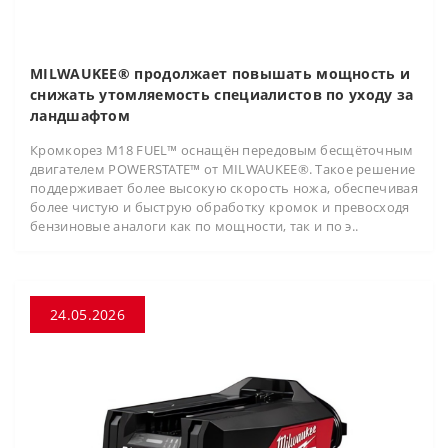
MILWAUKEE® продолжает повышать мощность и
снижать утомляемость специалистов по уходу за
ландшафтом
Кромкорез M18 FUEL™ оснащён передовым бесщёточным
двигателем POWERSTATE™ от MILWAUKEE®. Такое решение
поддерживает более высокую скорость ножа, обеспечивая
более чистую и быструю обработку кромок и превосходя
бензиновые аналоги как по мощности, так и по э..
24.05.2026