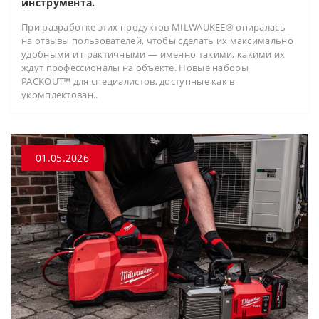
инструмента.
При разработке этих продуктов MILWAUKEE® опиралась
на отзывы пользователей, чтобы сделать их максимально
удобными и практичными — именно такими, какими их
ждут профессионалы на объекте. Новые наборы
PACKOUT™ для специалистов, доступные как в
укомплектован..
01.05.2026