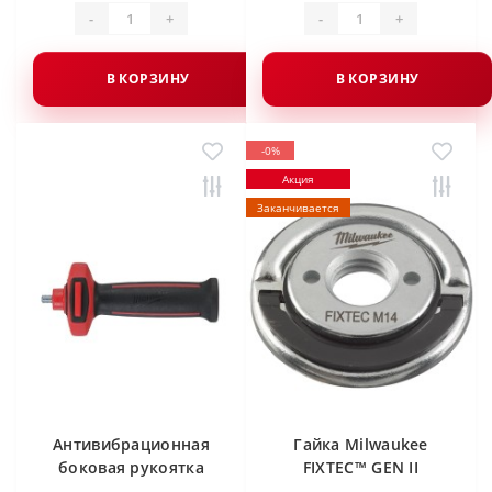
-
+
-
+
В КОРЗИНУ
В КОРЗИНУ
-0%
Акция
Заканчивается
Антивибрационная
Гайка Milwaukee
боковая рукоятка
FIXTEC™ GEN II
Milwaukee