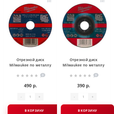
Отрезной диск
Отрезной диск
Milwaukee по металлу
Milwaukee по металлу
SCS 41 / 180 X 1.5 X
SC 42 / 180 X 3 X 22.2
0
0
22.2 мм
мм
490 р.
390 р.
-
+
-
+
В КОРЗИНУ
В КОРЗИНУ