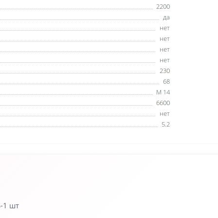
2200
да
нет
нет
нет
нет
230
68
М 14
6600
нет
5.2
-1 шт