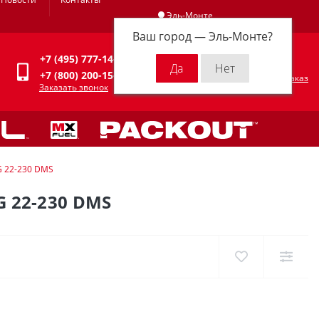
Эль-Монте
Ваш город —
Эль-Монте
?
Личный кабинет
+7 (495) 777-14-94
0
0 р.
+7 (800) 200-15-94
Оформить заказ
Заказать звонок
 22-230 DMS
22-230 DMS