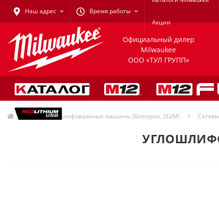
Наш адрес
Время работы
Акции
Официальный дилер
Milwaukee
ООО «ТУЛ ГРУПП»
Угловые шлифовальные машины (Болгарки, УШМ)
Сетевы
УГЛОШЛИФО