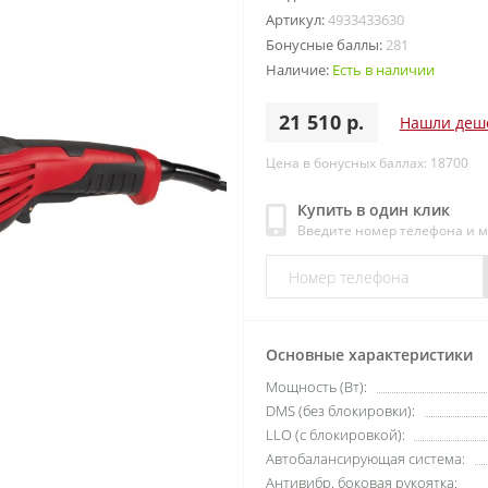
Артикул:
4933433630
Бонусные баллы:
281
Наличие:
Есть в наличии
21 510 р.
Нашли деш
Цена в бонусных баллах: 18700
Купить в один клик
Введите номер телефона и 
Основные характеристики
Мощность (Вт):
DMS (без блокировки):
LLO (с блокировкой):
Автобалансирующая система:
Антивибр. боковая рукоятка: