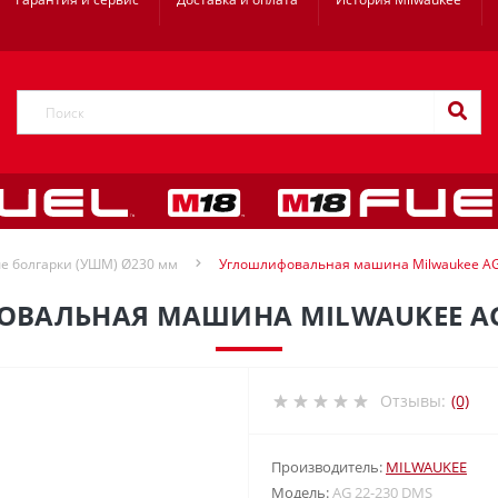
е болгарки (УШМ) Ø230 мм
Углошлифовальная машина Milwaukee AG
ВАЛЬНАЯ МАШИНА MILWAUKEE AG 
Отзывы:
(0)
Производитель:
MILWAUKEE
Модель:
AG 22-230 DMS