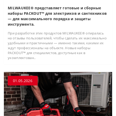
MILWAUKEE® представляет готовые и сборные
наборы PACKOUT™ для электриков и сантехников
— для максимального порядка и защиты
инструмента.
При разработке этих продуктов MILWAUKEE® опиралась
на отзывы пользователей, чтобы сделать их максимально
удобными и практичными — именно такими, какими их
ждут профессионалы на объекте. Новые наборы
PACKOUT™ для специалистов, доступные как в
укомплектован..
01.05.2026