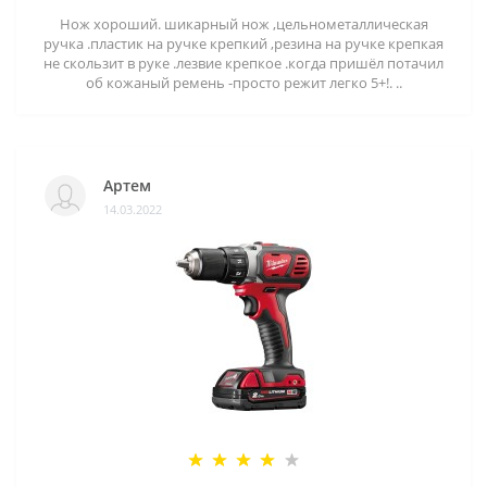
Нож хороший. шикарный нож ,цельнометаллическая
ручка .пластик на ручке крепкий ,резина на ручке крепкая
не скользит в руке .лезвие крепкое .когда пришёл потачил
об кожаный ремень -просто режит легко 5+!. ..
Артем
14.03.2022