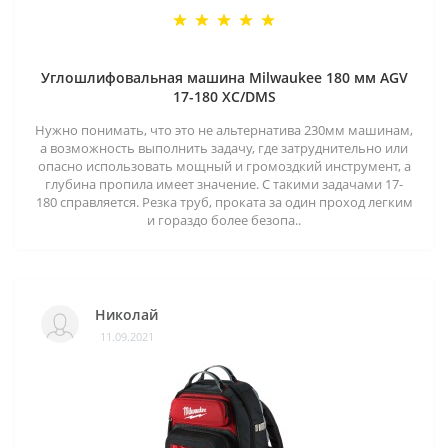
Углошлифовальная машина Milwaukee 180 мм AGV
17-180 XC/DMS
Нужно понимать, что это не альтернатива 230мм машинам,
а возможность выполнить задачу, где затруднительно или
опасно использовать мощный и громоздкий инструмент, а
глубина пропила имеет значение. С такими задачами 17-
180 справляется. Резка труб, проката за один проход легким
и гораздо более безопа..
Николай
11.09.2021