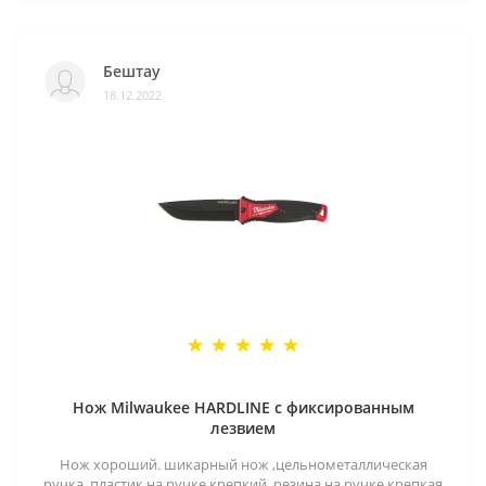
Бештау
18.12.2022
Нож Milwaukee HARDLINE с фиксированным
лезвием
Нож хороший. шикарный нож ,цельнометаллическая
ручка .пластик на ручке крепкий ,резина на ручке крепкая