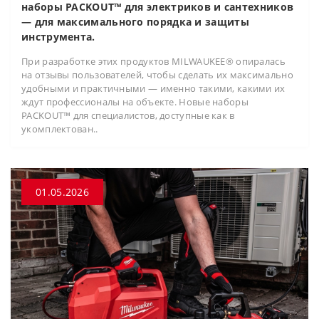
наборы PACKOUT™ для электриков и сантехников
— для максимального порядка и защиты
инструмента.
При разработке этих продуктов MILWAUKEE® опиралась
на отзывы пользователей, чтобы сделать их максимально
удобными и практичными — именно такими, какими их
ждут профессионалы на объекте. Новые наборы
PACKOUT™ для специалистов, доступные как в
укомплектован..
01.05.2026