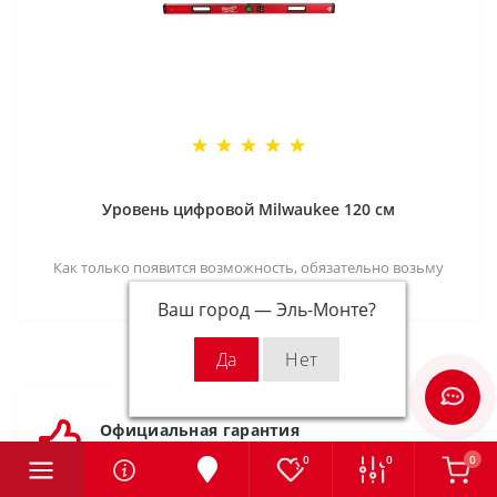
Уровень цифровой Milwaukee 120 см
Как только появится возможность, обязательно возьму
такой...
Ваш город —
Эль-Монте
?
Официальная гарантия
Весь товар сертифицирован
0
0
0