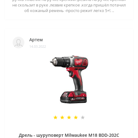
не скользит в руке .лезвие крепкое .когда пришёл потачил
об кожаный ремень -просто режит легко 5+!. ..
Артем
14.03.2022
Дрель - шуруповерт Milwaukee M18 BDD-202C