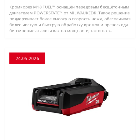
Кромкорез M18 FUEL™ оснащён передовым бесщёточным
двигателем POWERSTATE™ от MILWAUKEE®. Такое решение
поддерживает более высокую скорость ножа, обеспечивая
более чистую и быструю обработку кромок и превосходя
бензиновые аналоги как по мощности, так и по э..
24.05.2026