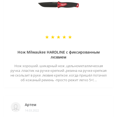
Нож Milwaukee HARDLINE с фиксированным
лезвием
Нож хороший. шикарный нож ,цельнометаллическая
ручка .пластик на ручке крепкий ,резина на ручке крепкая
не скользит в руке .лезвие крепкое .когда пришёл потачил
об кожаный ремень -просто режит легко 5+!. ..
Артем
14.03.2022