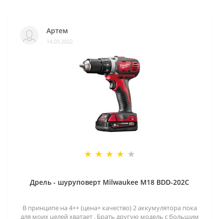
Артем
14.03.2022
Дрель - шуруповерт Milwaukee M18 BDD-202C
В принципе на 4++ (цена+ качество) 2 аккумулятора пока
для моих целей хватает . Брать другую модель с большим