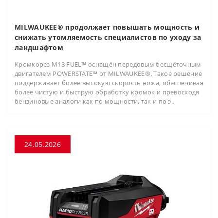
MILWAUKEE® продолжает повышать мощность и
снижать утомляемость специалистов по уходу за
ландшафтом
Кромкорез M18 FUEL™ оснащён передовым бесщёточным
двигателем POWERSTATE™ от MILWAUKEE®. Такое решение
поддерживает более высокую скорость ножа, обеспечивая
более чистую и быструю обработку кромок и превосходя
бензиновые аналоги как по мощности, так и по э..
24.05.2026