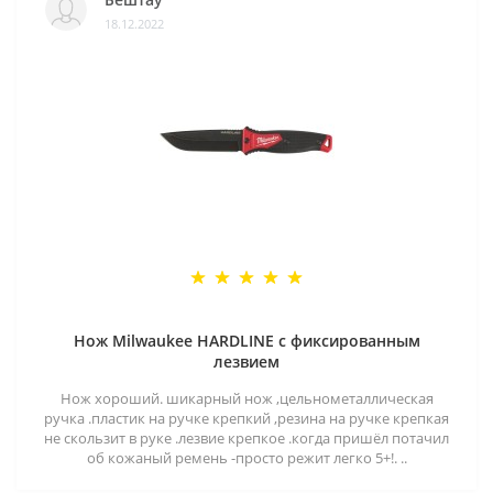
18.12.2022
Нож Milwaukee HARDLINE с фиксированным
лезвием
Нож хороший. шикарный нож ,цельнометаллическая
ручка .пластик на ручке крепкий ,резина на ручке крепкая
не скользит в руке .лезвие крепкое .когда пришёл потачил
об кожаный ремень -просто режит легко 5+!. ..