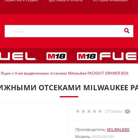
Ящик с 4-мя выдвижными отсеками Milwaukee PACKOUT DRAWER BOX
ИЖНЫМИ ОТСЕКАМИ MILWAUKEE P
Отзывы:
(0)
Производитель:
MILWAUKEE
Модель:
4932493189