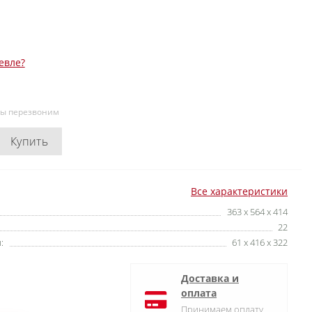
евле?
мы перезвоним
Купить
Все характеристики
363 x 564 x 414
22
:
61 x 416 x 322
Доставка и
оплата
Принимаем оплату