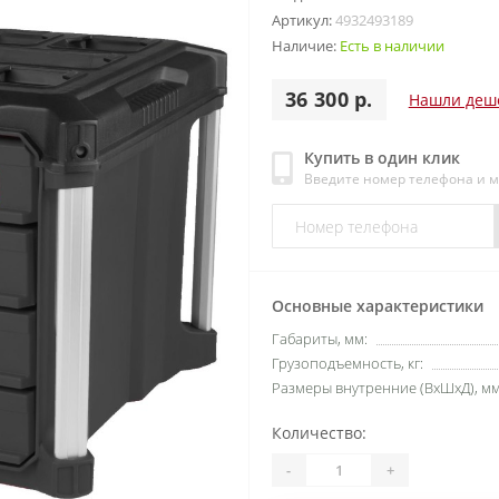
Артикул:
4932493189
Наличие:
Есть в наличии
36 300 р.
Нашли деш
Купить в один клик
Введите номер телефона и 
Основные характеристики
Габариты, мм:
Грузоподъемность, кг:
Размеры внутренние (ВхШхД), мм
Количество:
-
+