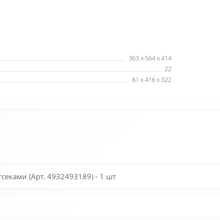
363 x 564 x 414
22
61 x 416 x 322
еками (Арт. 4932493189) - 1 шт