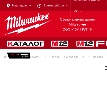
Наш адрес
Время работы
Акции
Официальный дилер
Milwaukee
ООО «ТУЛ ГРУПП»
Принадлежности
Сверление и долбление
Долото