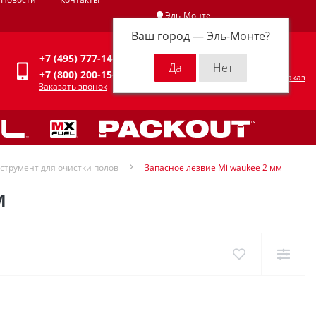
Эль-Монте
Ваш город —
Эль-Монте
?
Личный кабинет
+7 (495) 777-14-94
0
0 р.
+7 (800) 200-15-94
Оформить заказ
Заказать звонок
струмент для очистки полов
Запасное лезвие Milwaukee 2 мм
М