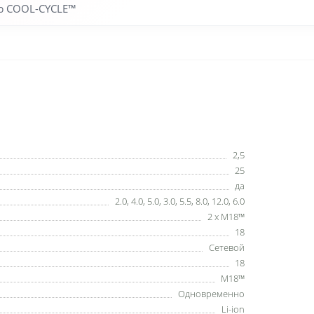
ю COOL-CYCLE™
2,5
25
да
2.0, 4.0, 5.0, 3.0, 5.5, 8.0, 12.0, 6.0
2 x M18™
18
Сетевой
18
M18™
Одновременно
Li-ion