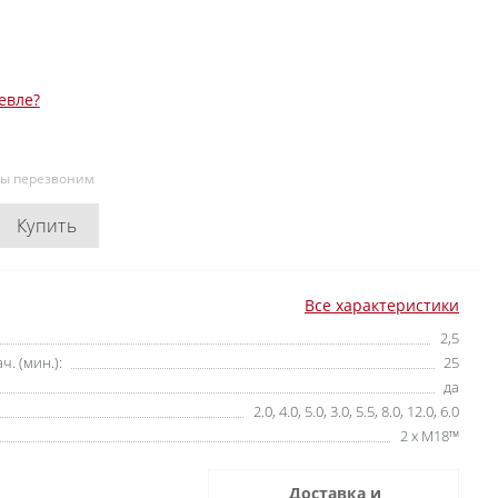
евле?
мы перезвоним
Купить
Все характеристики
2,5
ч. (мин.):
25
да
2.0, 4.0, 5.0, 3.0, 5.5, 8.0, 12.0, 6.0
2 x M18™
Доставка и