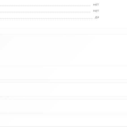
нет
нет
да