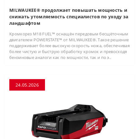
MILWAUKEE® продолжает повышать мощность и
снижать утомляемость специалистов по уходу за
ландшафтом
Кромкорез M18 FUEL™ оснащён передовым бесщёточным
двигателем POWERSTATE™ от MILWAUKEE®. Такое решение
поддерживает более высокую скорость ножа, обеспечивая
более чистую и быструю обработку кромок и превосходя
бензиновые аналоги как по мощности, так и по э..
24.05.2026