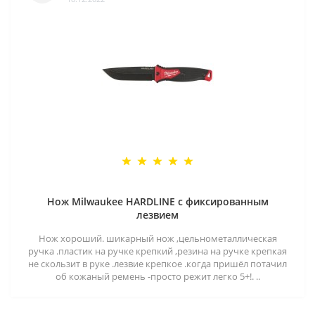
Нож Milwaukee HARDLINE с фиксированным
лезвием
Нож хороший. шикарный нож ,цельнометаллическая
ручка .пластик на ручке крепкий ,резина на ручке крепкая
не скользит в руке .лезвие крепкое .когда пришёл потачил
об кожаный ремень -просто режит легко 5+!. ..