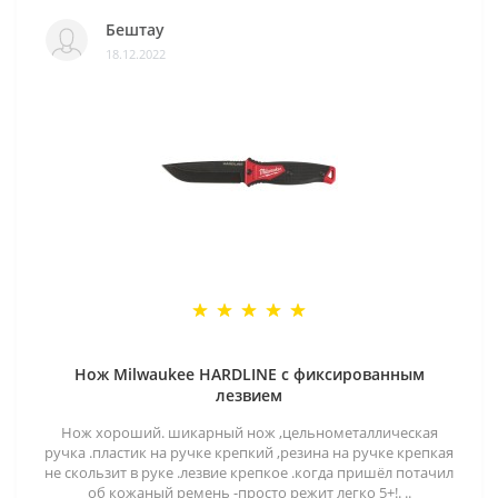
Бештау
18.12.2022
Нож Milwaukee HARDLINE с фиксированным
лезвием
Нож хороший. шикарный нож ,цельнометаллическая
ручка .пластик на ручке крепкий ,резина на ручке крепкая
не скользит в руке .лезвие крепкое .когда пришёл потачил
об кожаный ремень -просто режит легко 5+!. ..