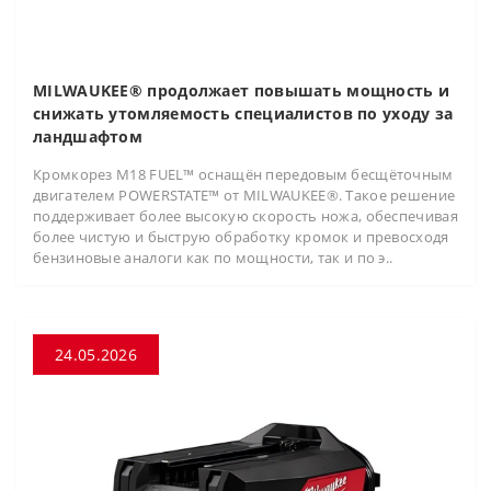
MILWAUKEE® продолжает повышать мощность и
снижать утомляемость специалистов по уходу за
ландшафтом
Кромкорез M18 FUEL™ оснащён передовым бесщёточным
двигателем POWERSTATE™ от MILWAUKEE®. Такое решение
поддерживает более высокую скорость ножа, обеспечивая
более чистую и быструю обработку кромок и превосходя
бензиновые аналоги как по мощности, так и по э..
24.05.2026