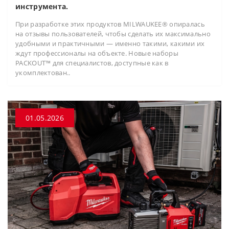
инструмента.
При разработке этих продуктов MILWAUKEE® опиралась
на отзывы пользователей, чтобы сделать их максимально
удобными и практичными — именно такими, какими их
ждут профессионалы на объекте. Новые наборы
PACKOUT™ для специалистов, доступные как в
укомплектован..
01.05.2026