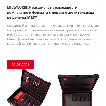
MILWAUKEE® расширяет возможности
компактного формата с новым осветительным
решением M12™
Созданный для направленного освещения именно там, где
это нужно, этот светильник оснащён 3 режимами яркости
и работает до 16 часов от аккумулятора M12™ 4.0 А·ч.
Многофункциональные варианты крепления включают
мощный магнит, встроенный крюк и крепление PAC..
02.05.2026