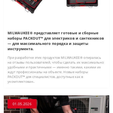
MILWAUKEE® представляет готовые и сборные
наборы PACKOUT™ для электриков и сантехников
— для максимального порядка и защиты
инструмента.
При разработке этих продуктов MILWAUKEE® опиралась
на отзывы пользователей, чтобы сделать их максимально
удобными и практичными — именно такими, какими их
ждут профессионалы на объекте. Новые наборы
PACKOUT™ для специалистов, доступные как в
укомплектован..
01.05.2026