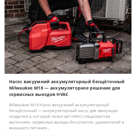
Насос вакуумний аккумуляторный бесщёточный
Milwaukee M18 — аккумуляторное решение для
сервисных выездов HVAC
Milwaukee M18 Насос вакуумний аккумуляторный
бесщёточный — аккумуляторный насос для эвакуации
хладагента, который помогает HVAC-специалистам
выполнять сервисные выезды без розеток, удлинителей и
внешнего питания...