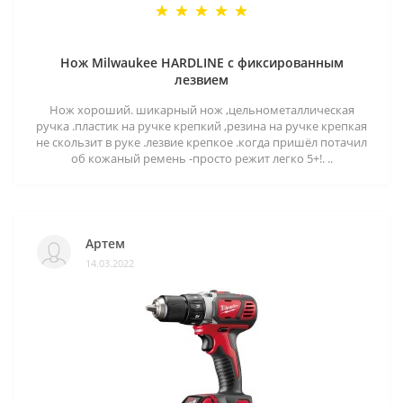
Нож Milwaukee HARDLINE с фиксированным
лезвием
Нож хороший. шикарный нож ,цельнометаллическая
ручка .пластик на ручке крепкий ,резина на ручке крепкая
не скользит в руке .лезвие крепкое .когда пришёл потачил
об кожаный ремень -просто режит легко 5+!. ..
Артем
14.03.2022