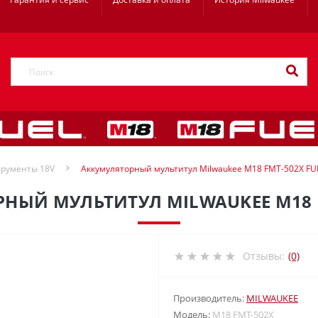
рументы 18V
Аккумуляторный мультитул Milwaukee M18 FMT-502X FU
НЫЙ МУЛЬТИТУЛ MILWAUKEE M18 F
Отзывы:
(0)
Производитель:
MILWAUKEE
Модель:
M18 FMT-502X