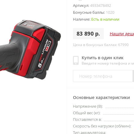
Артикул:
4933478492
Бонусные баллы:
1020
Наличие:
Есть в наличии
83 890 р.
Нашли деш
Цена в бонусных баллах: 67990
Купить в один клик
Введите номер телефона и 
Основные характеристики
Напряжение (В):
Общий вес (кг):
Поставляется в:
Скорость без нагрузки (об/мин):
Тип аккумулятора: