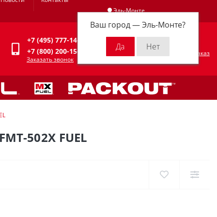
Эль-Монте
Ваш город —
Эль-Монте
?
Личный кабинет
+7 (495) 777-14-94
0
0 р.
+7 (800) 200-15-94
Оформить заказ
Заказать звонок
EL
MT-502X FUEL