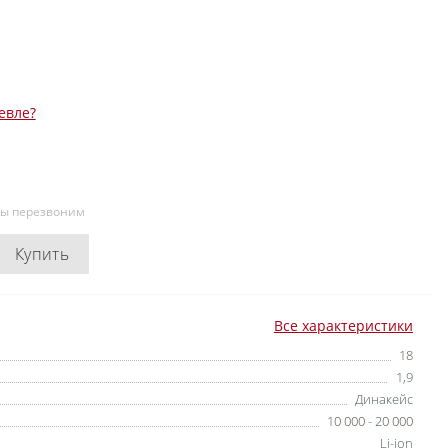
евле?
мы перезвоним
Купить
Все характеристики
18
1,9
Динакейс
10 000 - 20 000
Li-ion