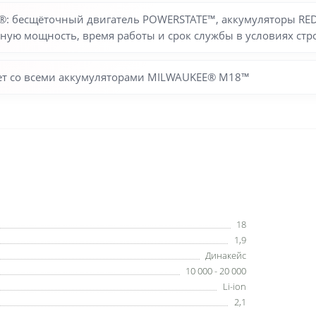
: бесщёточный двигатель POWERSTATE™, аккумуляторы RED
дную мощность, время работы и срок службы в условиях ст
ает со всеми аккумуляторами MILWAUKEE® M18™
18
1,9
Динакейс
10 000 - 20 000
Li-ion
2,1