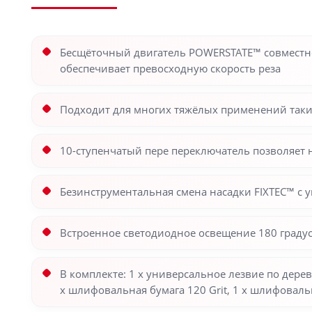
Бесщёточный двигатель POWERSTATE™ совместно 
обеспечивает превосходную скорость реза
Подходит для многих тяжёлых применений таких
10-ступенчатый пере переключатель позволяет 
Безинструментальная смена насадки FIXTEC™ с 
Встроенное светодиодное освещение 180 граду
В комплекте: 1 х универсальное лезвие по дерев
х шлифовальная бумага 120 Grit, 1 х шлифовальн