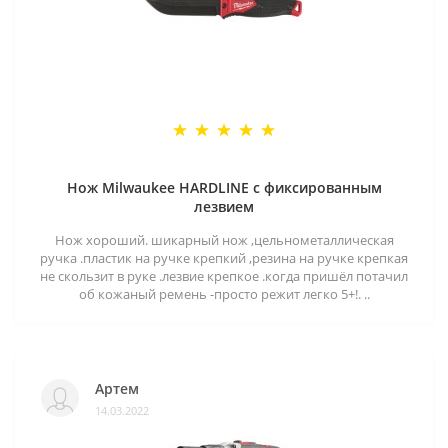
Нож Milwaukee HARDLINE с фиксированным
лезвием
Нож хороший. шикарный нож ,цельнометаллическая
ручка .пластик на ручке крепкий ,резина на ручке крепкая
не скользит в руке .лезвие крепкое .когда пришёл потачил
об кожаный ремень -просто режит легко 5+!. ..
Артем
14.03.2022