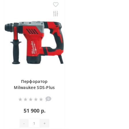
Перфоратор
Milwaukee SDS-Plus
PLH 28 E
0
51 900 р.
-
+