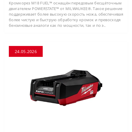
Кромкорез M18 FUEL™ оснащён передовым бесщёточным
двигателем POWERSTATE™ от MILWAUKEE®. Такое решение
поддерживает более высокую скорость ножа, обеспечивая
более чистую и быструю обработку кромок и превосходя
бензиновые аналоги как по мощности, так и по э..
24.05.2026