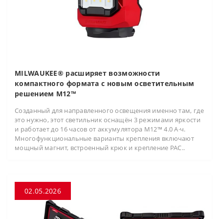
MILWAUKEE® расширяет возможности
компактного формата с новым осветительным
решением M12™
Созданный для направленного освещения именно там, где
это нужно, этот светильник оснащён 3 режимами яркости
и работает до 16 часов от аккумулятора M12™ 4.0 А·ч.
Многофункциональные варианты крепления включают
мощный магнит, встроенный крюк и крепление PAC..
02.05.2026