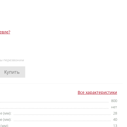
евле?
мы перезвоним
Купить
Все характеристики
800
нет
е (мм):
28
е (мм):
40
(мм):
13