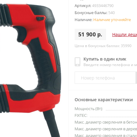
Артикул:
4933446790
Бонусные баллы:
540
Наличие:
Наличие уточняйте
51 900 р.
Нашли деш
Цена в бонусных баллах: 35990
Купить в один клик
Введите номер телефона и 
Основные характеристики
Мощность (Вт):
FIXTEC:
Макс. диаметр сверления в бетон
Макс. диаметр сверления в дерев
Макс. диаметр сверления в стали 