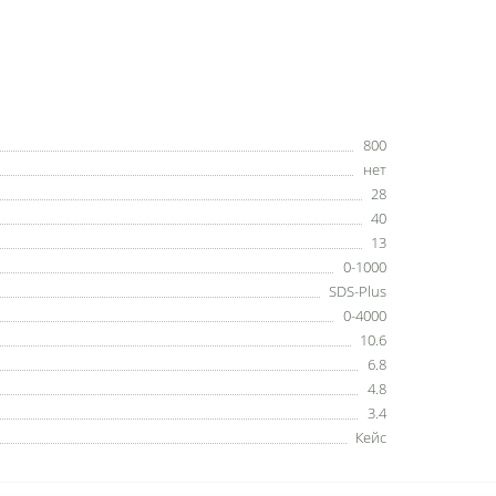
800
нет
28
40
13
0-1000
SDS-Plus
0-4000
10.6
6.8
4.8
3.4
Кейс