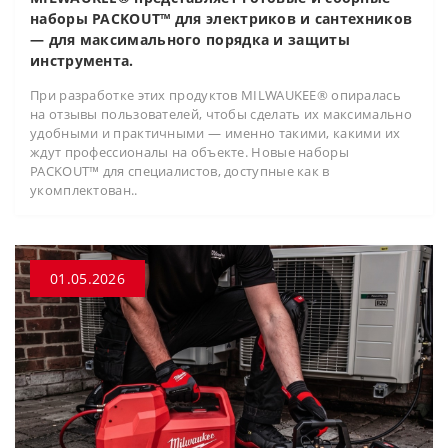
наборы PACKOUT™ для электриков и сантехников
— для максимального порядка и защиты
инструмента.
При разработке этих продуктов MILWAUKEE® опиралась
на отзывы пользователей, чтобы сделать их максимально
удобными и практичными — именно такими, какими их
ждут профессионалы на объекте. Новые наборы
PACKOUT™ для специалистов, доступные как в
укомплектован..
01.05.2026