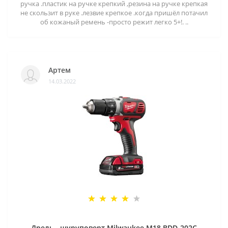
ручка .пластик на ручке крепкий ,резина на ручке крепкая
не скользит в руке .лезвие крепкое .когда пришёл потачил
об кожаный ремень -просто режит легко 5+!. ..
Артем
14.03.2022
Дрель - шуруповерт Milwaukee M18 BDD-202C