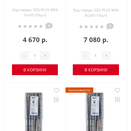
Код товара: SDS-PLUS MX4
Код товара: SDS-PLUS MX4
5х165 (10шт)
8х265 (10шт)
0
0
4 670 р.
7 080 р.
-
+
-
+
В КОРЗИНУ
В КОРЗИНУ
Заканчивается