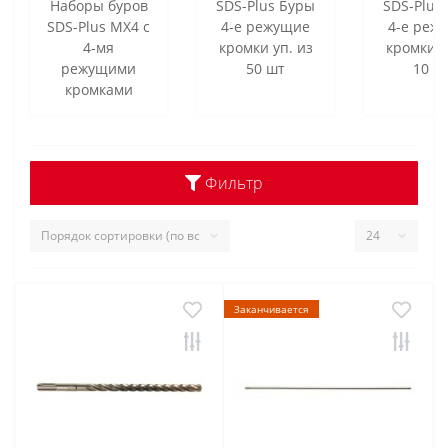
Наборы буров
SDS-Plus Буры
SDS-Plus
SDS-Plus MX4 с
4-е режущие
4-е реж
4-мя
кромки уп. из
кромки у
режущими
50 шт
10 ш
кромками
Фильтр
Заканчивается