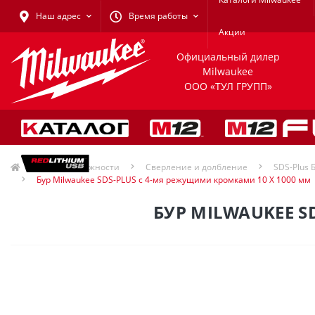
Наш адрес
Время работы
Акции
Официальный дилер
Milwaukee
ООО «ТУЛ ГРУПП»
Принадлежности
Сверление и долбление
SDS-Plus 
Бур Milwaukee SDS-PLUS с 4-мя режущими кромками 10 X 1000 мм
БУР MILWAUKEE S