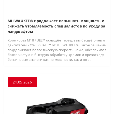
MILWAUKEE® продолжает повышать мощность и
снижать утомляемость специалистов по уходу за
ландшафтом
Кромкорез M18 FUEL™ оснащён передовым бесщёточным
двигателем POWERSTATE™ от MILWAUKEE®. Такое решение
поддерживает более высокую скорость ножа, обеспечивая
более чистую и быструю обработку кромок и превосходя
бензиновые аналоги как по мощности, так и по э..
24.05.2026