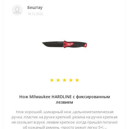
Бештау
18.12.2022
Нож Milwaukee HARDLINE с фиксированным
лезвием
Нож хороший. шикарный нож ,цельнометаллическая
ручка .пластик на ручке крепкий ,резина на ручке крепкая
не скользит в руке .лезвие крепкое .когда пришёл потачил
об кожаный ремень -просто режит легко 5+!. ..