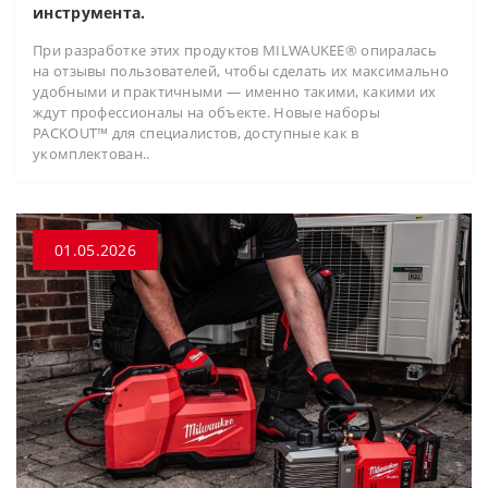
инструмента.
При разработке этих продуктов MILWAUKEE® опиралась
на отзывы пользователей, чтобы сделать их максимально
удобными и практичными — именно такими, какими их
ждут профессионалы на объекте. Новые наборы
PACKOUT™ для специалистов, доступные как в
укомплектован..
01.05.2026