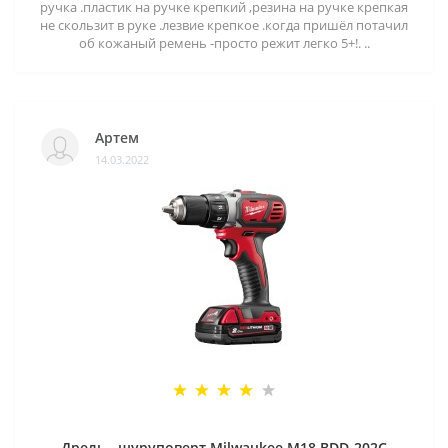
ручка .пластик на ручке крепкий ,резина на ручке крепкая
не скользит в руке .лезвие крепкое .когда пришёл потачил
об кожаный ремень -просто режит легко 5+!. ..
Артем
14.03.2022
Дрель - шуруповерт Milwaukee M18 BDD-202C