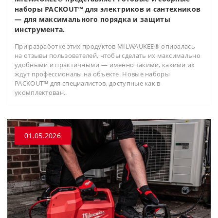
наборы PACKOUT™ для электриков и сантехников
— для максимального порядка и защиты
инструмента.
При разработке этих продуктов MILWAUKEE® опиралась
на отзывы пользователей, чтобы сделать их максимально
удобными и практичными — именно такими, какими их
ждут профессионалы на объекте. Новые наборы
PACKOUT™ для специалистов, доступные как в
укомплектован..
01.05.2026