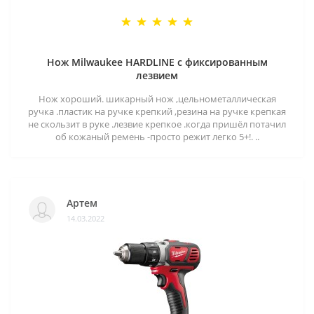
Нож Milwaukee HARDLINE с фиксированным
лезвием
Нож хороший. шикарный нож ,цельнометаллическая
ручка .пластик на ручке крепкий ,резина на ручке крепкая
не скользит в руке .лезвие крепкое .когда пришёл потачил
об кожаный ремень -просто режит легко 5+!. ..
Артем
14.03.2022