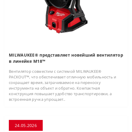
MILWAUKEE® представляет новейший вентилятор
в линейке M18™
Вентилятор совместим с системой MILWAUKEE®
PACKOUT™, что обеспечивает отличную мобильность и
сокращает время, затрачиваемое на переноску
инструмента на объект и обратно. Компактная
конструкция повышает удобство транспортировки, а
встроенная ручка упрощает..
24.05.2026