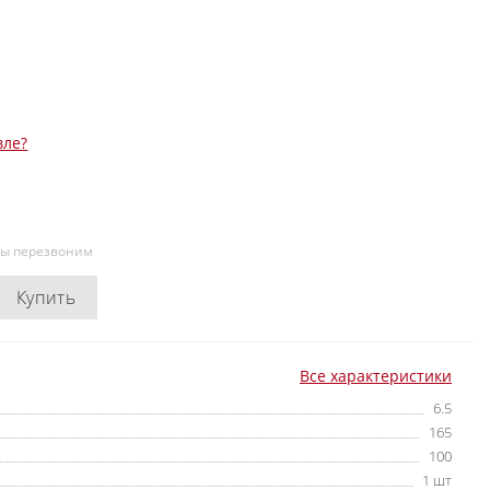
вле?
мы перезвоним
Купить
Все характеристики
6.5
165
100
1 шт