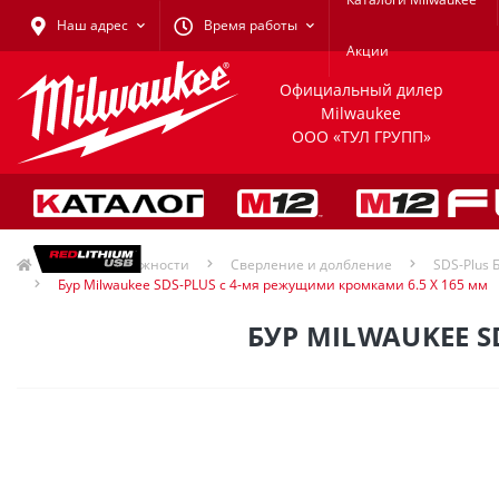
Наш адрес
Время работы
Акции
Официальный дилер
Milwaukee
ООО «ТУЛ ГРУПП»
Принадлежности
Сверление и долбление
SDS-Plus 
Бур Milwaukee SDS-PLUS с 4-мя режущими кромками 6.5 X 165 мм
БУР MILWAUKEE S