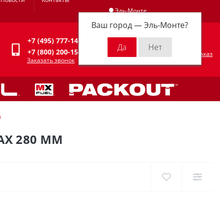
Эль-Монте
Ваш город —
Эль-Монте
?
Личный кабинет
+7 (495) 777-14-94
0
0 р.
+7 (800) 200-15-94
Оформить заказ
Заказать звонок
м
AX 280 ММ