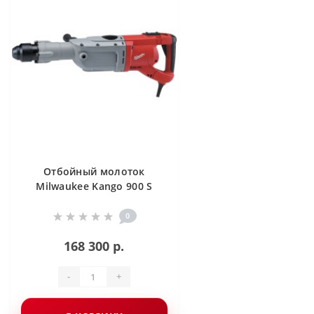
Отбойный молоток
Milwaukee Kango 900 S
0
168 300 р.
-
+