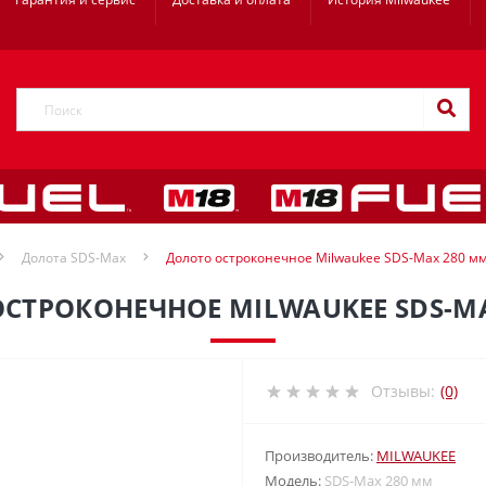
Долота SDS-Max
Долото остроконечное Milwaukee SDS-Max 280 м
СТРОКОНЕЧНОЕ MILWAUKEE SDS-M
Отзывы:
(0)
Производитель:
MILWAUKEE
Модель:
SDS-Max 280 мм