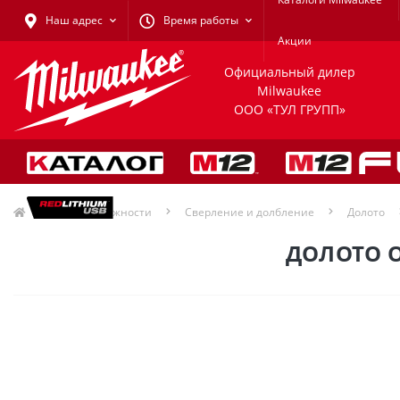
Наш адрес
Время работы
Акции
Официальный дилер
Milwaukee
ООО «ТУЛ ГРУПП»
Принадлежности
Сверление и долбление
Долото
ДОЛОТО О